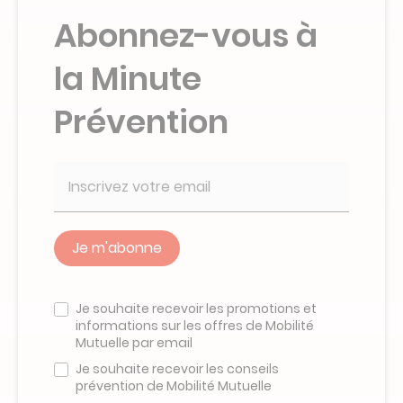
Abonnez-vous à
la Minute
Prévention
Veuillez
ne
Je souhaite recevoir les promotions et
pas
informations sur les offres de Mobilité
remplir
Mutuelle par email
ce
champ
Je souhaite recevoir les conseils
prévention de Mobilité Mutuelle