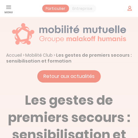
Panneau de gestion des cookies
Espac
Particulier
Entreprise
adhér
Santé
Jeune
Prévoyance
Accueil
Mobilité Club
Les gestes de premiers secours :
>
>
Contrat obsèques
Services
sensibilisation et formation
Vos services santé
Mobilité Mutuelle
Retour aux actualités
Notre histoire : Mobilité Mutuelle
Actualités
Les gestes de
premiers secours :
Prendre un rendez-vous
sensibilisation et
Espace adhérent