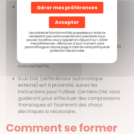
Après chaque compression, laissez la
Gérer mes préférences
poitrine de la victime revenir à sa position
d’origine sans retirer complètement vos
Accepter
mains, mais n’exercez aucune pression
pendant cette phase. Continuez à
Les cookies de fonctionnalités proposées sur le site ne
nécessitent pas votre consentement préalable. Vous
effectuer des compressions thoraciques
pouvez, toutefois, vous y opposer en cliquant sur « Gérer
mes préférences ». Retrouvez, à tout moment, votre
jusqu’à ce que les secours arrivent ou que la
paramétrage en bas de page, à côté de notre politique de
protection des données.
victime montre des signes de réanimation,
comme une respiration normale ou des
mouvements.
Si un DAE (défibrillateur automatique
externe) est à proximité, suivez les
instructions pour l’utiliser. Certains DAE vous
guideront pour effectuer des compressions
thoraciques et fourniront des chocs
électriques si nécessaire.
Comment se former