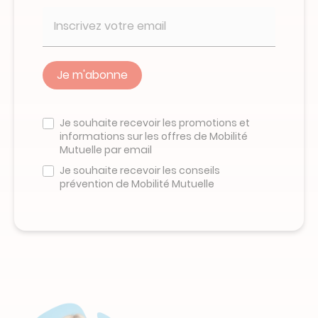
Veuillez
ne
Je souhaite recevoir les promotions et
pas
informations sur les offres de Mobilité
remplir
Mutuelle par email
ce
champ
Je souhaite recevoir les conseils
prévention de Mobilité Mutuelle