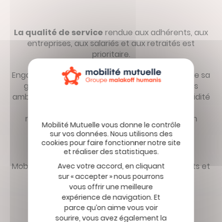
La qualité de service
rendue aux adhérents, aux
entreprises, aux salariés et aux retraités est
prioritaire.
Engagée dans un programme de certification de sa
gestion, Mobilité Mutuelle se fixe des objectifs
ambitieux en matière de qualité de service (rapidité
et qualité de réponse au téléphone, de
remboursements, simplification de la gestion
administrative).
Mobilité Mutuelle est à l’écoute de ses adhérents et
Avec votre accord, en cliquant
met en œuvre un
baromètre annuel de
sur « accepter » nous pourrons
vous offrir une meilleure
satisfaction
labellisé dans une démarche
expérience de navigation. Et
d’amélioration continue de ses prestations.
parce qu’on aime vous voir
sourire, vous avez également la
95,9 %
des adhérents expriment ainsi une