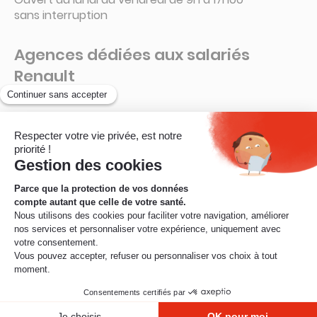
sans interruption
Agences dédiées aux salariés
Renault
Guyancourt – 78280
La Ruche – Connecteur 6 A
Ouvert de 8h à 16h15
sans interruption
© Mobilité Mutuelle – 2026
Mentions légales
Protection des données
Informations réglementaires
Règlement du parrainage
Réclamation
Nous contacter
Résilier son contrat
Renoncer à un contrat
Cookies