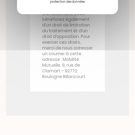
d’accès à vos données,
protection des données.
de rectification et
d’effacement. Vous
bénéficiez également
d’un droit de limitation
du traitement et d’un
droit d’opposition. Pour
exercer ces droits,
merci de nous adresser
un courrier à cette
adresse : Mobilité
Mutuelle, 9, rue de
Clamart – 92772
Boulogne Billancourt.