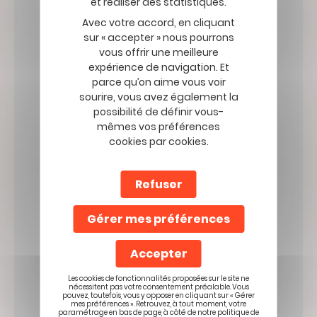
remplir
* Mobilité Mutuelle, en
Avec votre accord, en cliquant
ce
qualité de responsable
sur « accepter » nous pourrons
du traitement, traite
champ
vous offrir une meilleure
vos données à
caractère personnel
expérience de navigation. Et
dans le respect de la
parce qu’on aime vous voir
règlementation en
sourire, vous avez également la
vigueur. Vos données
possibilité de définir vous-
sont collectées et
mêmes vos préférences
traitées pour nous
cookies par cookies.
permettre de vous
contacter. Les
destinataires de vos
Refuser
données, sont les
personnes autorisées
au sein de Mobilité
Gérer mes préférences
Mutuelle, qui sont en
charge du site web,
Accepter
des opérations de
support et
Les cookies de fonctionnalités proposées sur le site ne
d’hébergement du
nécessitent pas votre consentement préalable. Vous
présent site. Vous
pouvez, toutefois, vous y opposer en cliquant sur « Gérer
mes préférences ». Retrouvez, à tout moment, votre
disposez d’un droit
paramétrage en bas de page, à côté de notre politique de