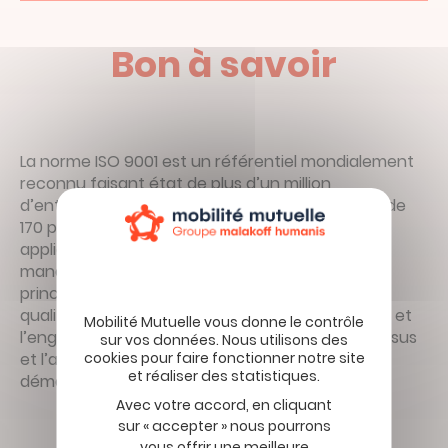
Bon à savoir
La norme ISO 9001 est un référentiel mondialement
reconnu faisant état de plus d’un million
d’entreprises et organismes certifiés dans plus de
170 pays. Ce référentiel définit les critères
applicables à la mise en place d’un système de
management de la qualité. Il repose sur des
principes fondamentaux du management de la
qualité tels que l’orientation client, la motivation et
l’engagement de la direction, l’approche processus
et l’amélioration continue. Les atouts de cette
démarche sont multiples, notamment:
Avec votre accord, en cliquant
sur « accepter » nous pourrons
vous offrir une meilleure