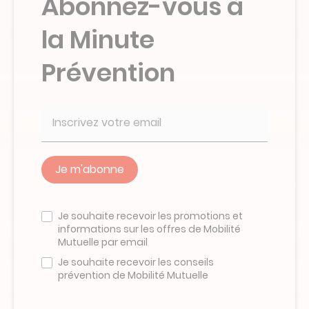
Abonnez-vous à
la Minute
Prévention
Veuillez
ne
Je souhaite recevoir les promotions et
pas
informations sur les offres de Mobilité
remplir
Mutuelle par email
ce
champ
Je souhaite recevoir les conseils
prévention de Mobilité Mutuelle