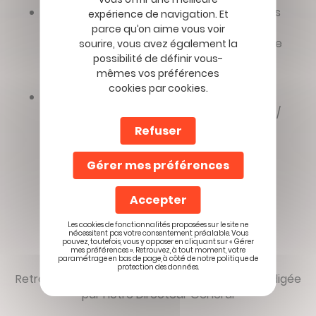
Des atouts organisationnels : Détection des
expérience de navigation. Et
dysfonctionnements / Pilotage et
parce qu’on aime vous voir
performance des activités par le biais d’une
sourire, vous avez également la
gestion documentaire et de l’amélioration
possibilité de définir vous-
mêmes vos préférences
continue.
cookies par cookies.
Des atouts stratégiques : Conserver la
satisfaction client par la qualité de service /
Permettre des gains de productivité /
Refuser
Garantir une image de professionnalisme
auprès des acteurs / Gagner en
Gérer mes préférences
compétitivité et assurer la pérennité de
l’entreprise.
Accepter
Les cookies de fonctionnalités proposées sur le site ne
nécessitent pas votre consentement préalable. Vous
pouvez, toutefois, vous y opposer en cliquant sur « Gérer
mes préférences ». Retrouvez, à tout moment, votre
paramétrage en bas de page, à côté de notre politique de
protection des données.
Retrouvez ci-dessous notre politique qualité rédigée
par notre Directeur Général