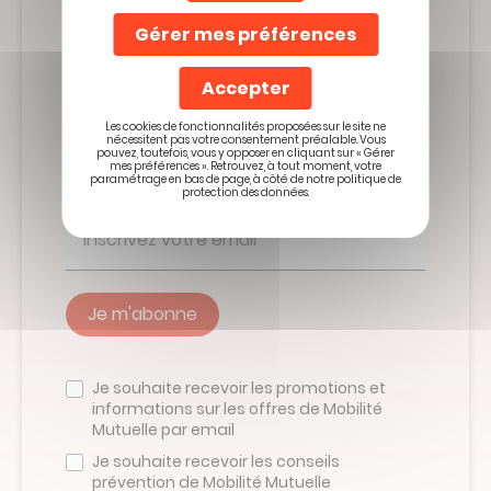
Gérer mes préférences
Abonnez-vous à
Accepter
la Minute
Les cookies de fonctionnalités proposées sur le site ne
nécessitent pas votre consentement préalable. Vous
Prévention
pouvez, toutefois, vous y opposer en cliquant sur « Gérer
mes préférences ». Retrouvez, à tout moment, votre
paramétrage en bas de page, à côté de notre politique de
protection des données.
Veuillez
ne
Je souhaite recevoir les promotions et
pas
informations sur les offres de Mobilité
remplir
Mutuelle par email
ce
champ
Je souhaite recevoir les conseils
prévention de Mobilité Mutuelle