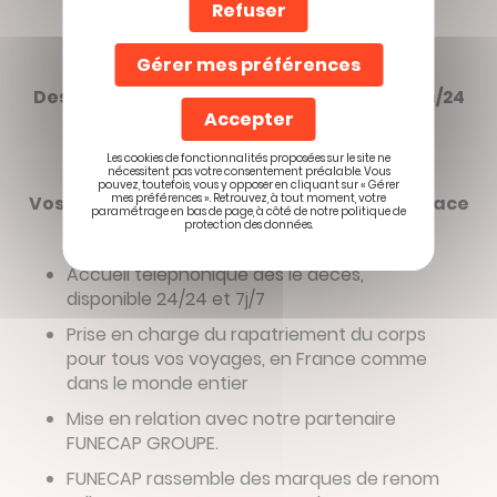
Refuser
Gérer mes préférences
Des services d’assistance accessibles 24h/24
Accepter
et 7j/7
Les cookies de fonctionnalités proposées sur le site ne
nécessitent pas votre consentement préalable. Vous
pouvez, toutefois, vous y opposer en cliquant sur « Gérer
mes préférences ». Retrouvez, à tout moment, votre
Vos proches bénéficient d’un soutien efficace
paramétrage en bas de page, à côté de notre politique de
dans ces moments difficiles
protection des données.
Accueil téléphonique dès le décès,
disponible 24/24 et 7j/7
Prise en charge du rapatriement du corps
pour tous vos voyages, en France comme
dans le monde entier
Mise en relation avec notre partenaire
FUNECAP GROUPE.
FUNECAP rassemble des marques de renom