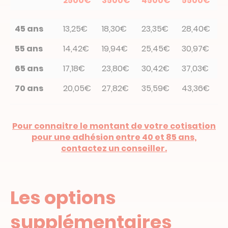
2500€
3500€
4500€
5500€
45 ans
13,25€
18,30€
23,35€
28,40€
55 ans
14,42€
19,94€
25,45€
30,97€
65 ans
17,18€
23,80€
30,42€
37,03€
70 ans
20,05€
27,82€
35,59€
43,36€
Pour connaitre le montant de votre cotisation
pour une adhésion entre 40 et 85 ans,
contactez un conseiller.
Les options
supplémentaires