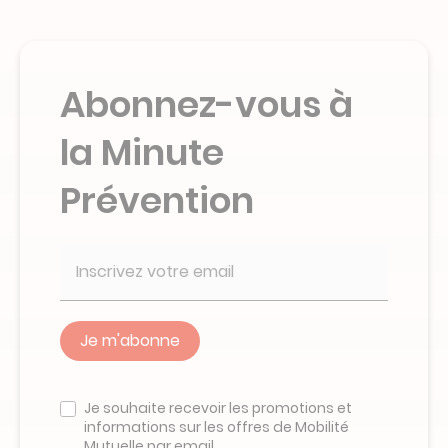
Abonnez-vous à
la Minute
Prévention
Veuillez
ne
Je souhaite recevoir les promotions et
pas
informations sur les offres de Mobilité
remplir
Mutuelle par email