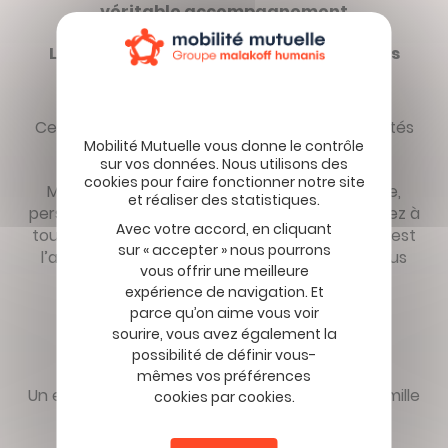
véritable accompagnement
Le service Dépôt et Gestion des Volontés
Ce service vous permet de déposer vos volontés
concernant vos obsèques :
Mode et lieu de sépulture, type de cérémonie,
personne à prévenir… Bien entendu, vous pouvez à
Avec votre accord, en cliquant
tout moment les modifier. Pour votre famille c’est
sur « accepter » nous pourrons
l’assurance d’être en accord avec ce que vous
vous offrir une meilleure
souhaitiez.
expérience de navigation. Et
parce qu’on aime vous voir
sourire, vous avez également la
Le service Inmemori
possibilité de définir vous-
mêmes vos préférences
Un espace privé en ligne qui permet à votre famille
cookies par cookies.
et à vos proches de se rassembler, rendre
hommage et commémorer.