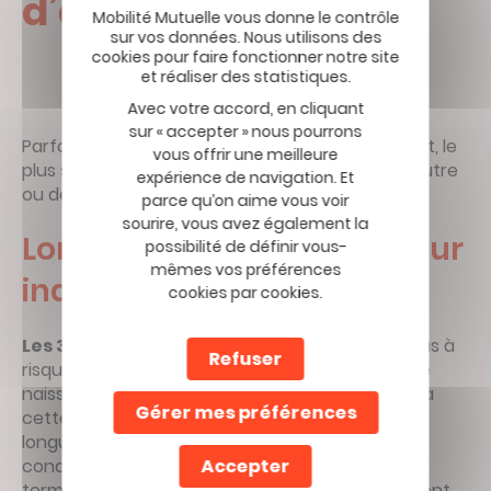
d’autre ?
Avec votre accord, en cliquant
sur « accepter » nous pourrons
Parfois, pour la
sécurité
de la mère et de l’enfant, le
vous offrir une meilleure
plus sûr est de confier le volant à quelqu’un d’autre
expérience de navigation. Et
ou de trouver une autre solution.
parce qu’on aime vous voir
sourire, vous avez également la
Lors du dernier trimestre sur
possibilité de définir vous-
mêmes vos préférences
indication du médecin
cookies par cookies.
Les 3 derniers mois de grossesse
sont les plus à
Refuser
risques lorsque l’on conduit en raison du taux de
naissances prématurées qui peuvent avoir lieu à
Gérer mes préférences
cette période. Par conséquent, a fortiori sur de
longues distances, mieux vaut se passer de la
Accepter
conduite si vous craignez d’accoucher avant le
terme. Les gynécologues-obstétriciens conseillent