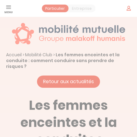
Panneau de gestion des cookies
Espac
Particulier
Entreprise
adhér
Santé
Jeune
Prévoyance
Accueil
Mobilité Club
Les femmes enceintes et la
>
>
Contrat obsèques
Services
conduite : comment conduire sans prendre de
risques ?
Vos services santé
Mobilité Mutuelle
Retour aux actualités
Notre histoire : Mobilité Mutuelle
Actualités
Les femmes
Prendre un rendez-vous
enceintes et la
Espace adhérent