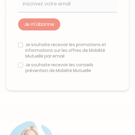
Veuillez
ne
Je souhaite recevoir les promotions et
pas
informations sur les offres de Mobilité
remplir
Mutuelle par email
ce
champ
Je souhaite recevoir les conseils
prévention de Mobilité Mutuelle