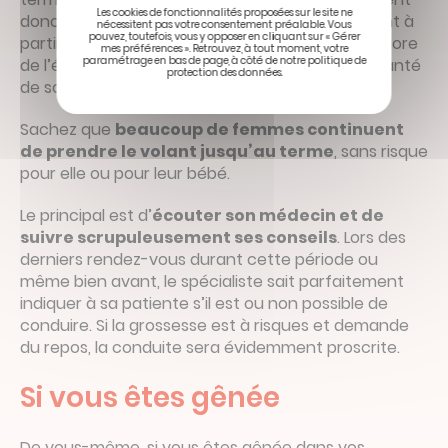
Les cookies de fonctionnalités proposées sur le site ne
donc pour la plupart d’éviter de prendre le volant à
nécessitent pas votre consentement préalable. Vous
pouvez, toutefois, vous y opposer en cliquant sur « Gérer
partir de cette période, mais cela dépend là encore
mes préférences ». Retrouvez, à tout moment, votre
paramétrage en bas de page, à côté de notre politique de
de l’état de forme de chaque femme et de la santé
protection des données.
de son bébé.
Sachez que
beaucoup de femmes continuent
de prendre le volant jusqu’au terme
, sans risque
pour elle ou pour leur bébé.
Le principal est d’
écouter son médecin et de
suivre scrupuleusement ses conseils
. Lors des
derniers rendez-vous durant cette période ou
même bien avant, le spécialiste sait parfaitement
indiquer à sa patiente s’il est ou non possible de
conduire. Si la grossesse est à risques et demande
du repos, la conduite sera évidemment proscrite.
Si vous êtes gênée
De vous-même, si vous êtes gênée dans vos