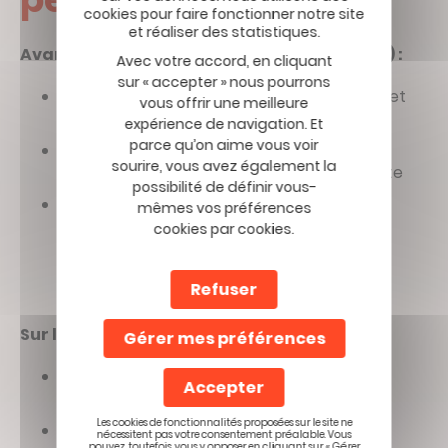
Avant de monter sur le vé
lo (5 à 10 minutes) :
Avec votre accord, en cliquant
sur « accepter » nous pourrons
Rotations lentes des chevilles, des genoux et
vous offrir une meilleure
des hanches
expérience de navigation. Et
parce qu’on aime vous voir
Mobilisation de la colonne vertébrale :
sourire, vous avez également la
flexions latérales douces, rotations du buste
possibilité de définir vous-
Étirements des quadriceps, des ischio-
mêmes vos préférences
jambiers et des mollets. Attention, les
cookies par cookies.
étirements statiques prolongés avant
l’effort sont déconseillés car ils diminuent
Refuser
temporairement la force musculaire
Sur le vélo (15 premi
ères minutes) :
Gérer mes préférences
Démarrer à faible intensité, braquet léger,
Accepter
cadence fluide
Les cookies de fonctionnalités proposées sur le site ne
Augmenter progressivement l’effort sans
nécessitent pas votre consentement préalable. Vous
pouvez, toutefois, vous y opposer en cliquant sur « Gérer