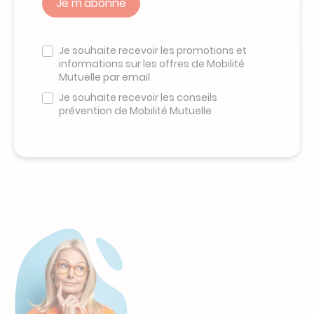
Veuillez
ne
Je souhaite recevoir les promotions et
pas
informations sur les offres de Mobilité
remplir
Mutuelle par email
ce
champ
Je souhaite recevoir les conseils
prévention de Mobilité Mutuelle