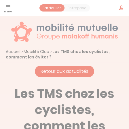
Panneau de gestion des cookies
Espac
Particulier
Entreprise
adhér
Santé
Jeune
Prévoyance
Accueil
Mobilité Club
Les TMS chez les cyclistes,
>
>
Contrat obsèques
Services
comment les éviter ?
Vos services santé
Mobilité Mutuelle
Retour aux actualités
Notre histoire : Mobilité Mutuelle
Actualités
Les TMS chez les
cyclistes,
Prendre un rendez-vous
comment les
Espace adhérent