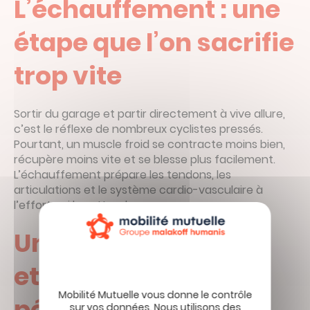
L’échauffement : une
étape que l’on sacrifie
trop vite
Sortir du garage et partir directement à vive allure,
c’est le réflexe de nombreux cyclistes pressés.
Pourtant, un muscle froid se contracte moins bien,
récupère moins vite et se blesse plus facilement.
L’échauffement prépare les tendons, les
articulations et le système cardio-vasculaire à
l’effort qui les attend.
Un protocole simple
et efficace avant de
pédaler