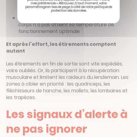
jamais forcer dès les premiers coups de
mes préférences ». Retrouvez, à tout moment, votre
paramétrage en bas de page, à côté de notre politique de
pédale
protection des données.
Éviter les montées engagées tant que le
corps n’a pas atteint sa température de
fonctionnement optimale
Et après l’effort, les étirements comptent
autant
Les étirements en fin de sortie sont vite expédiés,
voire oubliés. Or, ils participent à la récupération
musculaire et limitent les raideurs du lendemain. Les
zones à cibler en priorité : les quadriceps, les
fléchisseurs de hanche, les mollets, les lombaires et
les trapèzes.
Les signaux d’alerte à
ne pas ignorer