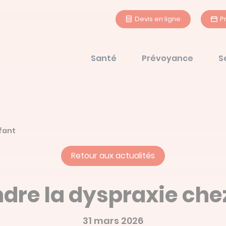
Devis en ligne
P
Santé
Prévoyance
S
nfant
Retour aux actualités
re la dyspraxie chez
31 mars 2026