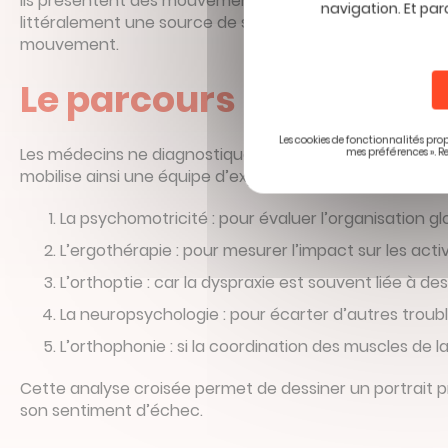
Ils présentent des mouvements parasites, des gestes qui 
navigation. Et par
littéralement une source de stress. Par exemple, un sol 
mouvement.
Le parcours du diagnost
Les cookies de fonctionnalités prop
Les médecins ne diagnostiquent pas un TDC par un simple
mes préférences ». R
mobilise ainsi une équipe d’experts médicaux aux com
La psychomotricité : pour évaluer l’organisation glo
L’ergothérapie : pour mesurer l’impact sur les acti
L’orthoptie : car la dyspraxie est souvent liée à 
La neuropsychologie : pour écarter d’autres trouble
L’orthophonie : si la coordination des muscles de l
Cette analyse croisée permet de dessiner un portrait pré
son sentiment d’échec.