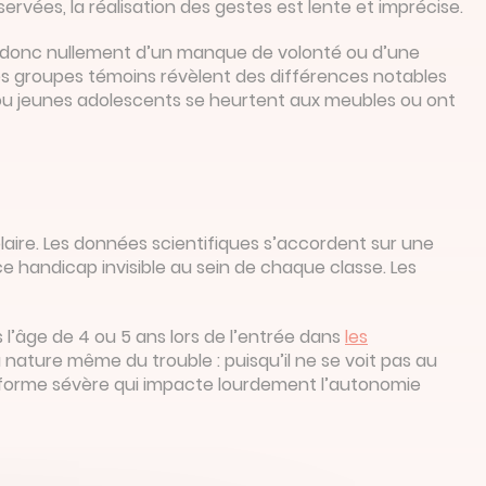
ervées, la réalisation des gestes est lente et imprécise.
git donc nullement d’un manque de volonté ou d’une
es groupes témoins révèlent des différences notables
s ou jeunes adolescents se heurtent aux meubles ou ont
aire. Les données scientifiques s’accordent sur une
e handicap invisible au sein de chaque classe. Les
 l’âge de 4 ou 5 ans lors de l’entrée dans
les
 nature même du trouble : puisqu’il ne se voit pas au
une forme sévère qui impacte lourdement l’autonomie