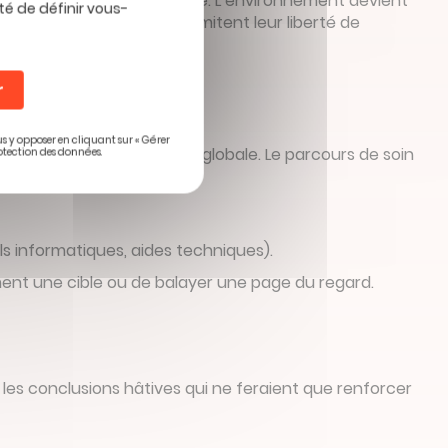
re ou la fluidité de la marche. L’environnement devient
té de définir vous-
ntent des obstacles qui limitent leur liberté de
r
us y opposer en cliquant sur « Gérer
 son évaluation doit être globale. Le parcours de soin
otection des données.
ils informatiques, aides techniques).
ement une cible ou de balayer une page du regard.
i les conclusions hâtives qui ne feraient que renforcer