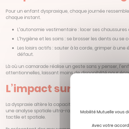
Pour un enfant dyspraxique, chaque journée ressemble 
chaque instant.
L’autonomie vestimentaire : lacer ses chaussure
L’hygiène et les soins : se brosser les dents ou 
Les loisirs actifs : sauter à la corde, grimper à u
défaut.
Là où un camarade réalise un geste sans y penser, l’
attentionnelles, laissant moins de disponibilité pour é
L’impact sur les déplac
La dyspraxie altère la capacité à planifier un itinérair
une analyse spatiale ultra-rapide. Or, les recherches d
tactile et spatiale.
Avec votre accord,