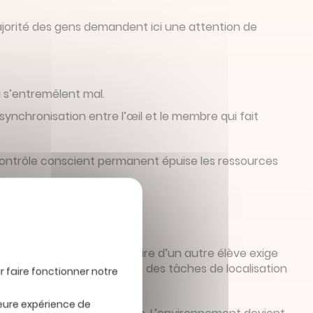
jorité des gens demandent ici une attention de
.
i s’entremêlent mal.
 synchronisation entre l’œil et le membre qui fait
contrôle conscient permanent épuise les ressources
spatiale
ée ou anticiper la trajectoire d’un autre élève exige
 des scores inférieurs lors des tâches de localisation
leure expérience de