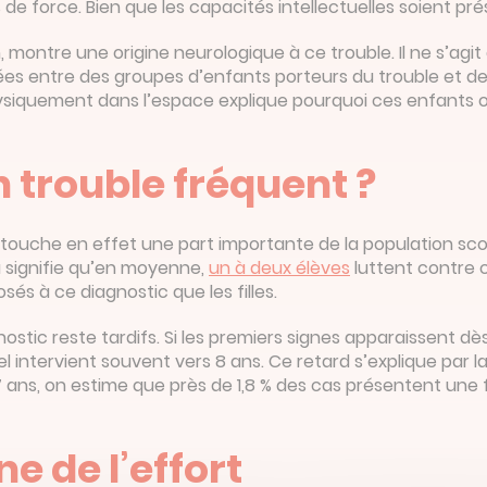
 force. Bien que les capacités intellectuelles soient prés
 montre une origine neurologique à ce trouble. Il ne s’a
es entre des groupes d’enfants porteurs du trouble et d
 physiquement dans l’espace explique pourquoi ces enfant
n trouble fréquent ?
touche en effet une part importante de la population scol
 signifie qu’en moyenne,
un à deux élèves
luttent contre c
és à ce diagnostic que les filles.
stic reste tardifs. Si les premiers signes apparaissent dès
 intervient souvent vers 8 ans. Ce retard s’explique par la
, à 7 ans, on estime que près de 1,8 % des cas présentent 
ne de l’effort