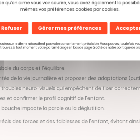
s’invitent sans être sollicités, venant perturber l’équilib
ce qu’on aime vous voir sourire, vous avez également la possibili
mouillé, un escalier sans rampe ou un couloir étroit représe
mêmes vos préférences cookies par cookies.
ic est pluridisciplinaire
Refuser
Gérer mes préférences
Accepte
osées sur le site ne nécessitent pas votre consentement préalable. Vous pouvez, toutefois, vo
 test rapide. Puisque le trouble touche plusieurs sphères,
etrouvez, à tout moment, votre paramétrage en bas de page, à côté de notre politique de pr
pétences complémentaires :
bale du corps et l’équilibre.
vités de la vie journalière et proposer des adaptations (out
des troubles neuro-visuels qui empêchent de fixer correct
s et confirmer le profil cognitif de l’enfant.
a bouche impacte la parole ou la déglutition.
cis des forces et des faiblesses de l’enfant, évitant ains