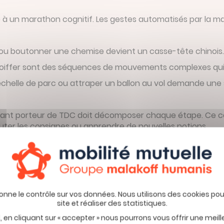
à un marathon cognitif. Les gestes automatisés par la ma
s ou boutonner une chemise devient un casse-tête chinois
se coiffer sont des séquences de mouvements complexes qu
ne échelle de parc ou attraper un ballon au vol demande une
enfant porteur de TDC doit décomposer chaque étape. Ce 
couter les consignes ou apprendre de nouvelles notions.
ements et la navigation 
e, même court. Se mouvoir dans une cour de récréation bond
e 2024 confirment que les enfants dyspraxiques obtiennent
 en cliquant sur « accepter » nous pourrons vous offrir une meil