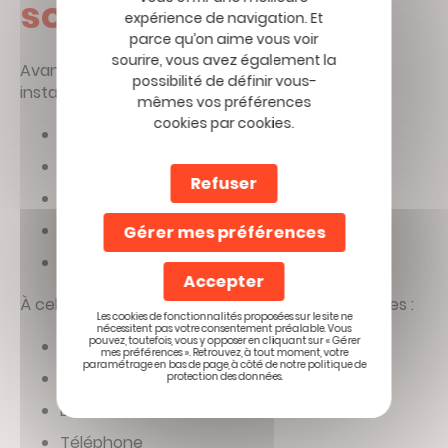
son trajet ?
expérience de navigation. Et
parce qu’on aime vous voir
sourire, vous avez également la
Avant un déplacement hivernal ou sous météo
possibilité de définir vous-
instable, plusieurs contrôles sont essentiels :
mêmes vos préférences
cookies par cookies.
État des pneus
Pression
Refuser
Éclairage
Fonctionnement des essuie-glaces
Gérer mes préférences
Niveau de liquide lave-glace antigel
Accepter
À cela s’ajoutent des équipements indispensables :
Les cookies de fonctionnalités proposées sur le site ne
nécessitent pas votre consentement préalable. Vous
pouvez, toutefois, vous y opposer en cliquant sur « Gérer
Vêtements chauds
mes préférences ». Retrouvez, à tout moment, votre
paramétrage en bas de page, à côté de notre politique de
Grattoir
protection des données.
Lumière
Téléphone