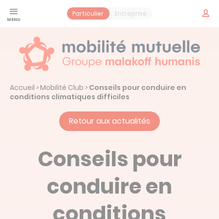
Panneau de gestion des cookies
Espac
Particulier
Entreprise
adhér
Santé
Jeune
Prévoyance
Accueil
Mobilité Club
Conseils pour conduire en
>
>
Contrat obsèques
Services
conditions climatiques difficiles
Vos services santé
Mobilité Mutuelle
Retour aux actualités
Notre histoire : Mobilité Mutuelle
Actualités
Conseils pour
conduire en
Prendre un rendez-vous
conditions
Espace adhérent