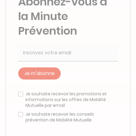
Abonnez-vous à
la Minute
Prévention
Veuillez
ne
Je souhaite recevoir les promotions et
pas
informations sur les offres de Mobilité
remplir
Mutuelle par email
ce
champ
Je souhaite recevoir les conseils
prévention de Mobilité Mutuelle