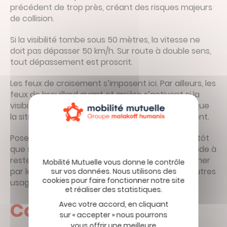
précédent de trop près, créant des risques majeurs
de collision.
Si la visibilité tombe sous 50 mètres, la vitesse ne
doit pas dépasser 50 km/h. Sur route à double sens,
tout dépassement est proscrit.
Les feux de croisement s’imposent ici. Par ailleurs, les
feux de brouillard avant et arrière s’activent si la
visibilité chute fortement, puis se coupent dès que
la situation s’améliore afin d’éviter l’éblouissement.
Posez votre regard sur les marquages au sol plutôt
que sur les feux du véhicule précédent, ce qui aide à
rester centré dans sa voie sans se laisser entraîner
par le comportement parfois imprévisible des autres
usagers.
Comment préparer
Avec votre accord, en cliquant
sur « accepter » nous pourrons
vous offrir une meilleure