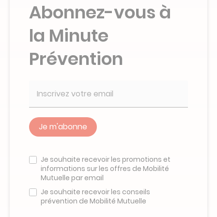
Abonnez-vous à
la Minute
Prévention
Veuillez
ne
Je souhaite recevoir les promotions et
pas
informations sur les offres de Mobilité
remplir
Mutuelle par email
ce
champ
Je souhaite recevoir les conseils
prévention de Mobilité Mutuelle