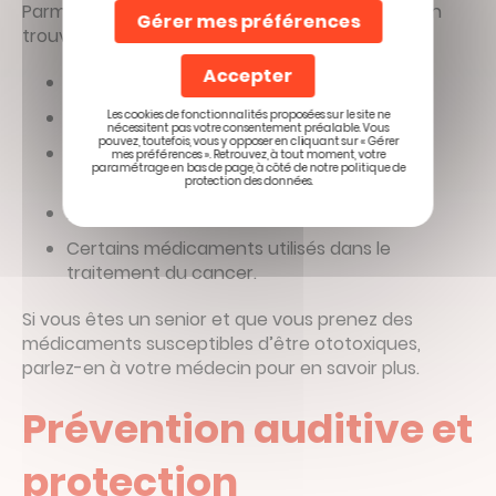
Parmi les médicaments ototoxiques courants, on
Gérer mes préférences
trouve :
Accepter
Certains antibiotiques
Des diurétiques
Les cookies de fonctionnalités proposées sur le site ne
nécessitent pas votre consentement préalable. Vous
pouvez, toutefois, vous y opposer en cliquant sur « Gérer
Des anti-inflammatoires pris sur le long
mes préférences ». Retrouvez, à tout moment, votre
paramétrage en bas de page, à côté de notre politique de
terme
protection des données.
Des antidépresseurs
Certains médicaments utilisés dans le
traitement du cancer.
Si vous êtes un senior et que vous prenez des
médicaments susceptibles d’être ototoxiques,
parlez-en à votre médecin pour en savoir plus.
Prévention auditive et
protection