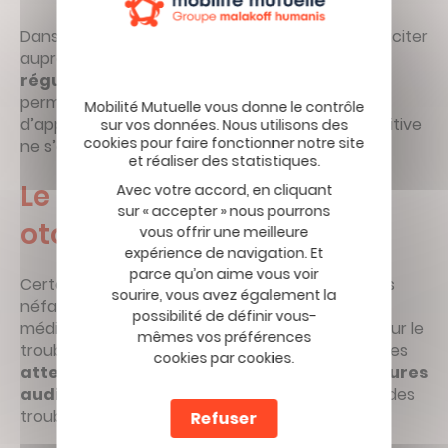
Dans tous les cas, la vigilance est de mise et solliciter
auprès de son médecin traitant des
examens
réguliers
est un bon réflexe à prendre. Cela
permet notamment de trouver des solutions
d’appareillage adaptées avant que la perte auditive
ne s’aggrave.
Le rôle des médicaments
Avec votre accord, en cliquant
sur « accepter » nous pourrons
ototoxiques
vous offrir une meilleure
expérience de navigation. Et
parce qu’on aime vous voir
Certains médicaments peuvent avoir des effets
sourire, vous avez également la
néfastes sur l’audition, on les appelle les
possibilité de définir vous-
médicaments ototoxiques. Bien qu’efficaces pour le
mêmes vos préférences
trouble qu’ils visent à soigner, certaines molécules
cookies par cookies.
atteignent de manière négative les structures
auditives de l’oreille interne
et provoquent des
troubles auditifs temporaires ou permanents.
Refuser