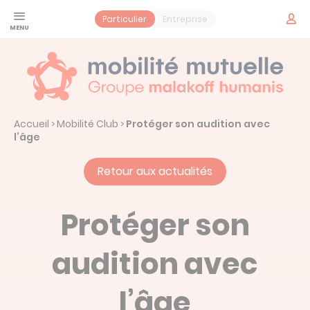
Panneau de gestion des cookies
Espac
Particulier
Entreprise
adhér
Santé
Jeune
Prévoyance
Accueil
Mobilité Club
Protéger son audition avec
>
>
Contrat obsèques
Services
l’âge
Vos services santé
Mobilité Mutuelle
Retour aux actualités
Notre histoire : Mobilité Mutuelle
Actualités
Protéger son
audition avec
Prendre un rendez-vous
l’âge
Espace adhérent