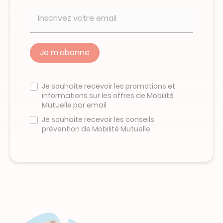
Veuillez
ne
Je souhaite recevoir les promotions et
pas
informations sur les offres de Mobilité
remplir
Mutuelle par email
ce
champ
Je souhaite recevoir les conseils
prévention de Mobilité Mutuelle