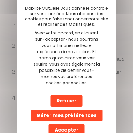
Rendez-vous sur votre
Espace
adhérent
dans la rubrique « Mes
Avec votre accord, en cliquant
Avantages Santé »
sur « accepter » nous pourrons
Rendez-vous ensuite dans la
vous offrir une meilleure
rubrique « Mes services utiles au
expérience de navigation. Et
quotidien » puis dans “ma santé, mes
parce qu’on aime vous voir
soins”
sourire, vous avez également la
possibilité de définir vous-
Vous trouverez la ligne « Trouvez un
mêmes vos préférences
praticien en médecine douce” .
cookies par cookies.
Cliquez sur “Rechercher un
professionnel »
Trouvez votre praticien !
Refuser
Gérer mes préférences
Accepter