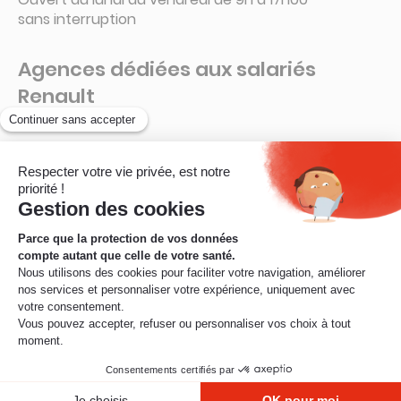
sans interruption
Agences dédiées aux salariés
Renault
Guyancourt – 78280
La Ruche – Connecteur 6 A
Ouvert de 8h à 16h15
sans interruption
© Mobilité Mutuelle – 2026
Mentions légales
Protection des données
Informations réglementaires
Règlement du parrainage
Réclamation
Nous contacter
Résilier son contrat
Renoncer à un contrat
Cookies