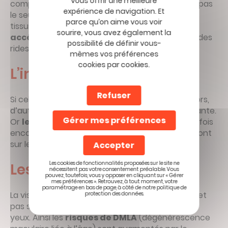
vous offrir une meilleure
complexes en raison de leur peau. Et l’âge n’est pas
expérience de navigation. Et
le seul facteur de vieillissement prématuré des
parce qu’on aime vous voir
tissus. Le tabac est aussi un vecteur d’une
sourire, vous avez également la
accélération du vieillissement
, d’apparition des
possibilité de définir vous-
rides et d’un teint terne.
mêmes vos préférences
cookies par cookies.
L’impuissance
Refuser
Si cela est parfois le dernier des soucis des seniors,
d’autres ont encore une vie sexuelle épanouissante.
Gérer mes préférences
Or
le tabac est vecteur d’impuissance,
une fois
encore en raison des effets que ses composés ont
sur les vaisseaux sanguins.
Accepter
Les cookies de fonctionnalités proposées sur le site ne
Les yeux
nécessitent pas votre consentement préalable. Vous
pouvez, toutefois, vous y opposer en cliquant sur « Gérer
mes préférences ». Retrouvez, à tout moment, votre
paramétrage en bas de page, à côté de notre politique de
La vision peut aussi être perturbée par le tabac et
protection des données.
pas seulement par le voile de fumée devant les
yeux. Ainsi les
risques de DMLA
(dégénérescence