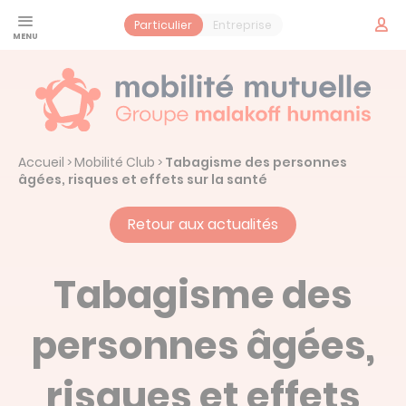
Panneau de gestion des cookies
Espac
Particulier
Entreprise
adhér
Santé
Jeune
Prévoyance
Accueil
Mobilité Club
Tabagisme des personnes
>
>
Contrat obsèques
Services
âgées, risques et effets sur la santé
Vos services santé
Mobilité Mutuelle
Retour aux actualités
Notre histoire : Mobilité Mutuelle
Actualités
Tabagisme des
personnes âgées,
Prendre un rendez-vous
risques et effets
Espace adhérent