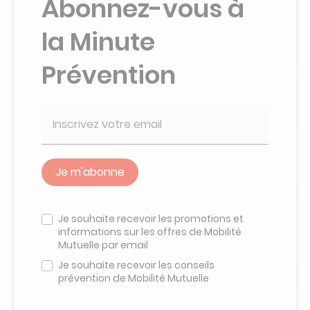
Abonnez-vous à
la Minute
Prévention
Veuillez
ne
Je souhaite recevoir les promotions et
pas
informations sur les offres de Mobilité
remplir
Mutuelle par email
ce
champ
Je souhaite recevoir les conseils
prévention de Mobilité Mutuelle