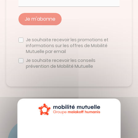
Devis en ligne
Linked’in
Veuillez
ne
Je souhaite recevoir les promotions et
pas
informations sur les offres de Mobilité
remplir
Mutuelle par email
ce
champ
Je souhaite recevoir les conseils
prévention de Mobilité Mutuelle