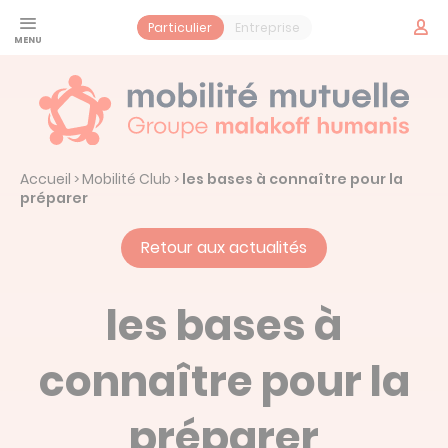
Panneau de gestion des cookies
Espac
Particulier
Entreprise
adhér
Santé
Jeune
Prévoyance
Accueil
Mobilité Club
les bases à connaître pour la
>
>
Contrat obsèques
Services
préparer
Vos services santé
Mobilité Mutuelle
Retour aux actualités
Notre histoire : Mobilité Mutuelle
Actualités
les bases à
connaître pour la
Prendre un rendez-vous
préparer
Espace adhérent