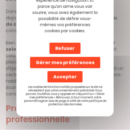
expérience de navigation. Et
parce qu’on aime vous voir
Dans les deux cas, les sommes investies sont
sourire, vous avez également la
disponibles à la retraite
sous forme de rente ou
possibilité de définir vous-
de capital
, offrant une source de revenus
mêmes vos préférences
complémentaires.
cookies par cookies.
Bien sûr,
d’autres placements sont à étudier
Refuser
selon votre situation
. L’important étant, quand
cela est possible, là encore, de diversifier ses
placements. C’est ainsi que le Livret A et le Livret
Gérer mes préférences
d’Epargne Populaire (LEP) lequel est conditionné à un
certain montant de revenus, sont aussi des façons
Accepter
habiles et complémentaires de placer ses
économies. Mais, dans le cas de la retraite, à
Les cookies de fonctionnalités proposées sur le site ne
nécessitent pas votre consentement préalable. Vous
condition de ne pas y toucher d’ici là.
pouvez, toutefois, vous y opposer en cliquant sur « Gérer
mes préférences ». Retrouvez, à tout moment, votre
paramétrage en bas de page, à côté de notre politique de
protection des données.
Prolonger une activité
professionnelle