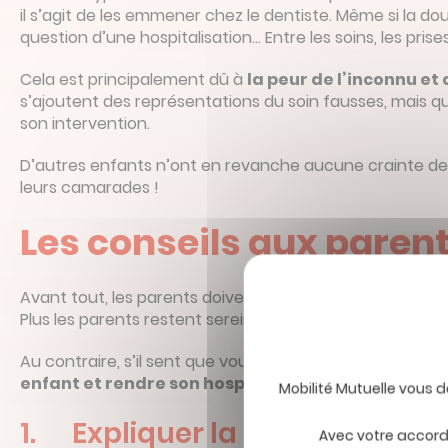
il s’agit de les emmener chez le dentiste. Même si la do
question d’une hospitalisation… Entre les soins, les prises
Cela est principalement dû à
la peur de l’inconnu e
s’ajoutent des représentations du soin fausses, mais qu
son intervention.
D’autres enfants n’ont en revanche aucune crainte de
leurs camarades !
Les conseils aux parent
Avant tout, les parents doivent
garder leur rôle de 
Plus les parents restent sereins, plus l’enfant le sera é
Au contraire, s’il sent que vous êtes inquiet, il développe
enfant et rendre son hospitalisation aussi serein
1. Expliquer la situation de 
Avec votre accord,