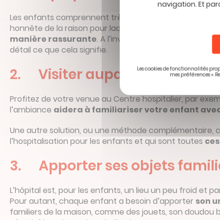
navigation. Et par
Les enfants comprennent très bien à condition de leur 
honnête de la raison pour laquelle il doit être hospitalis
manière rassurante
. A l’inverse, faites attention à
détail ce que cela signifie.
2. Visiter auparavant l’hôpit
Les cookies de fonctionnalités prop
mes préférences ». R
Profitez de votre venue au Centre hospitalier, par exemp
l’ambiance
aidera à familiariser votre enfant ave
Une autre solution, ou une méthode complémentaire, con
l’hospitalisation pour les enfants et qui sont toutes
ces
3. Apporter ses objets famili
L’hôpital est, pour les enfants, un lieu un peu froid et
Pour autant, chaque enfant a besoin d’apporter
son u
familiers de la maison, comme des jouets, son doudou bie