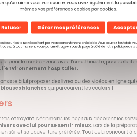
ce qu’on aime vous voir sourire, vous avez également la possibili
mêmes vos préférences cookies par cookies.
parler avec des mots adaptés et de répondre à tous les « p
é. Expliquez-lui ce qui va se passer pendant son séjour à l’h
 ne pas utiliser de termes qui pourraient l’effrayer, comme «
Refuser
Gérer mes préférences
Accepte
al
osées sur le site ne nécessitent pas votre consentement préalable. Vous pouvez, toutefois, vo
etrouvez, à tout moment, votre paramétrage en bas de page, à côté de notre politique de pr
le pour le rendez-vous avec l’anesthésiste, pour sollicite
c l’environnement hospitalier.
siste à lui proposer des livres ou des vidéos en ligne qui
 blouses blanches
qui parcourent les couloirs !
ers
 parfois effrayant. Néanmoins les hôpitaux décorent les serv
nivers avec lui pour se sentir mieux
. Lors de la prépar
n sûr et sa couverture préférée. Tout cela concourt à créer