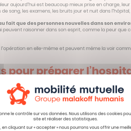
uleur aujourd’hui est beaucoup mieux prise en charge, leur 
 de sang, les examens, les bruits jour et nuit dans l’hôpital,
t au fait que des personnes nouvelles dans son envi
i peuvent raisonner dans son esprit, comme la peur que cel
 l’opération en elle-même et peuvent même la voir comme
s pour préparer l’hospita
référent santé
. En ce sens que votre enfant s’appuie sur 
galement.
ra une crainte lui aussi sur son séjour à l’hôpital.
Alors co
e que possible ?
manière appropriée
 en cliquant sur « accepter » nous pourrons vous offrir une meil