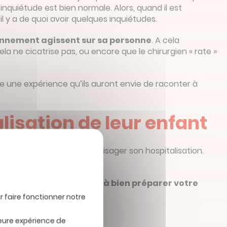
inquiétude est bien normale. Alors, quand il est
 il y a de quoi avoir quelques inquiétudes.
ronnement agissent sur sa personne
. A cela
a ne cicatrise pas, ou encore que le chirurgien « rate »
 une expérience qu’ils auront envie de raconter à
lisation de leur enfant
ce que vous dites pour envisager son hospitalisation.
mment agir de manière à bien préparer votre
leure expérience de