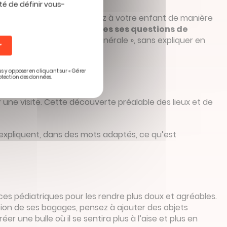
té de définir vous-
ourquoi ». Pour cela, parlez à votre enfant de manière
ôpital et
répondez à toutes ses questions de
 piqûre » ou « anesthésie générale », sans expliquer en
r
us y opposer en cliquant sur « Gérer
otection des données.
r une visite. Cette découverte préalable des lieux et de
 expliquent, dans des mots adaptés, ce qu’est
ices pédiatriques pour les rendre plus doux et agréables.
ation de ses bagages, pensez à ajouter des objets
 une bulle où il se sentira plus à l’aise et plus en