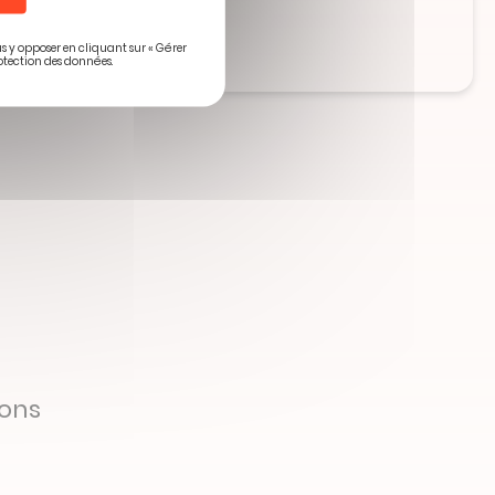
us y opposer en cliquant sur « Gérer
otection des données.
ions