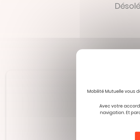
Désolé
Abonne
Avec votre accord,
navigation. Et par
Veuillez
ne
Je souhaite rec
pas