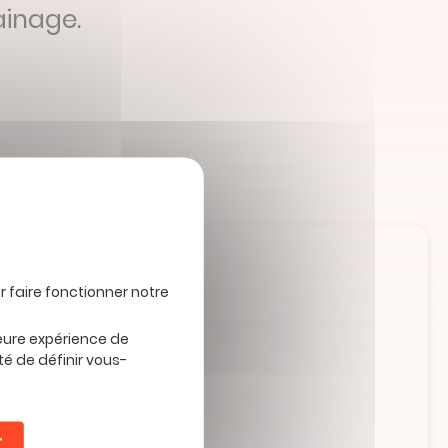
ainage.
ntion
leure expérience de
té de définir vous-
utuelle par email
r