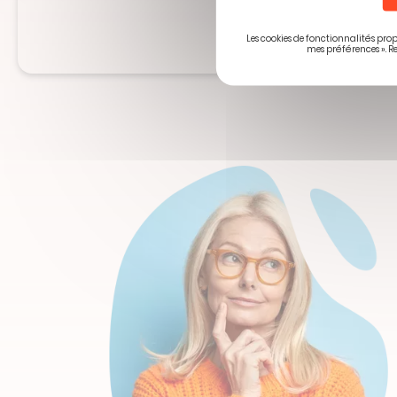
remplir
Je souhaite rec
ce
Les cookies de fonctionnalités prop
champ
mes préférences ». R