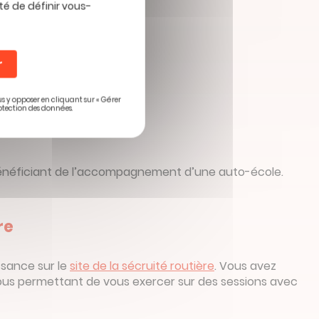
té de définir vous-
r
ute
us y opposer en cliquant sur « Gérer
otection des données.
n bénéficiant de l’accompagnement d’une auto-école.
re
ssance sur le
site de la sécruité routière
. Vous avez
 vous permettant de vous exercer sur des sessions avec