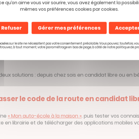
ce qu’on aime vous voir sourire, vous avez également la possibili
mêmes vos préférences cookies par cookies.
Source : Stocklib
Refuser
Gérer mes préférences
Accepte
passage au code de la ro
osées sur le site ne nécessitent pas votre consentement préalable. Vous pouvez, toutefois, vo
etrouvez, à tout moment, votre paramétrage en bas de page, à côté de notre politique de pr
deux solutions : depuis chez sois en candidat libre ou e
asser le code de la route en candidat lib
aîne
« Mon auto-école à la maison »
. puis tester vos connai
te en librairie et de télécharger des applications mobiles