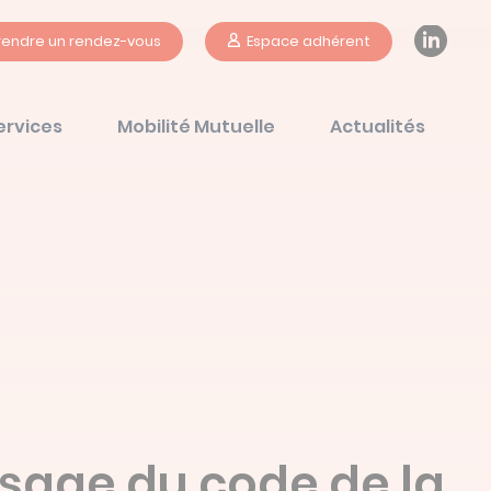
Li
rendre un rendez-vous
Espace adhérent
ervices
Mobilité Mutuelle
Actualités
ssage du code de la