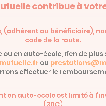
utuelle contribue à votre
ns, (adhérent ou bénéficiaire), n
code de la route.
e ou en auto-école, rien de plu
utuelle.fr
ou
prestations@mo
rrons effectuer le rembourseme
 en auto-école est limité à l’i
(30€)