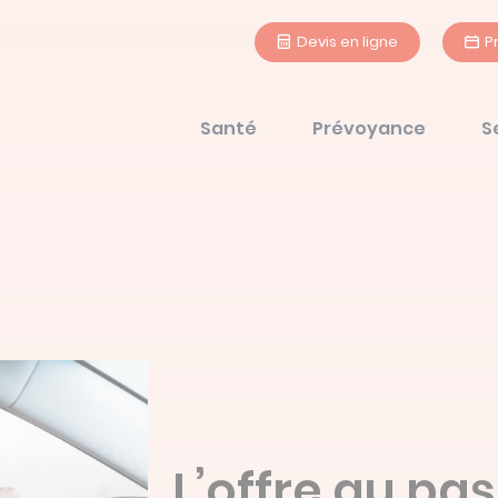
Devis en ligne
P
Santé
Prévoyance
S
L’offre au pa