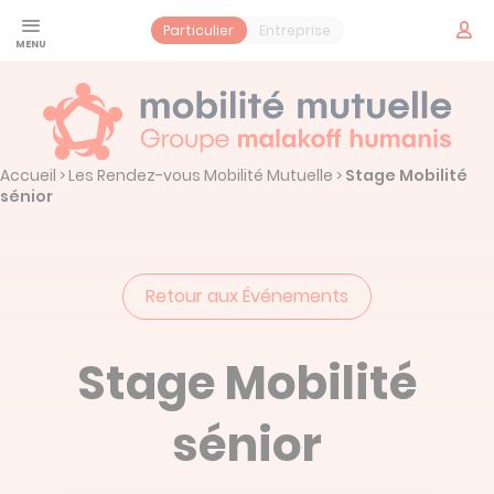
Panneau de gestion des cookies
Espac
Particulier
Entreprise
adhér
Santé
Jeune
Prévoyance
Accueil
Les Rendez-vous Mobilité Mutuelle
Stage Mobilité
>
>
sénior
Contrat obsèques
Services
Vos services santé
Mobilité Mutuelle
Retour aux Événements
Notre histoire : Mobilité Mutuelle
Actualités
Stage Mobilité
Prendre un rendez-vous
sénior
Espace adhérent