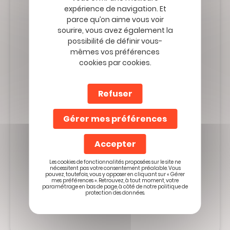
Abonnez-vous à
expérience de navigation. Et
la Minute
parce qu’on aime vous voir
sourire, vous avez également la
possibilité de définir vous-
Prévention
mêmes vos préférences
cookies par cookies.
Refuser
Gérer mes préférences
Veuillez
Accepter
ne
Je souhaite recevoir les promotions et
pas
Les cookies de fonctionnalités proposées sur le site ne
informations sur les offres de Mobilité
remplir
nécessitent pas votre consentement préalable. Vous
pouvez, toutefois, vous y opposer en cliquant sur « Gérer
Mutuelle par email
ce
mes préférences ». Retrouvez, à tout moment, votre
paramétrage en bas de page, à côté de notre politique de
champ
Je souhaite recevoir les conseils
protection des données.
prévention de Mobilité Mutuelle