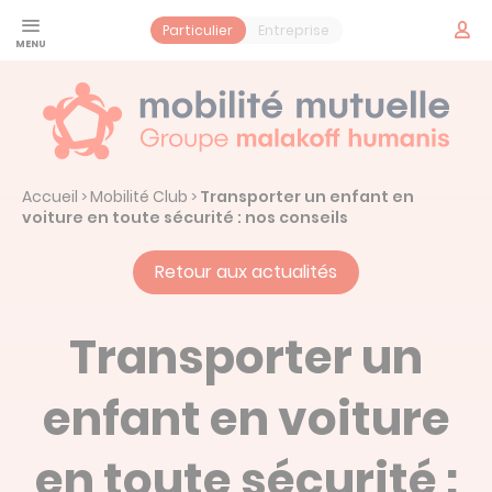
Panneau de gestion des cookies
Espac
Particulier
Entreprise
adhér
Santé
Jeune
Prévoyance
Accueil
Mobilité Club
Transporter un enfant en
>
>
Contrat obsèques
Services
voiture en toute sécurité : nos conseils
Vos services santé
Mobilité Mutuelle
Retour aux actualités
Notre histoire : Mobilité Mutuelle
Actualités
Transporter un
enfant en voiture
Prendre un rendez-vous
en toute sécurité :
Espace adhérent