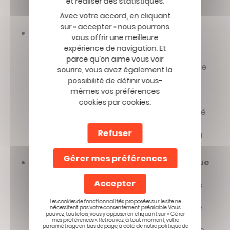
que c’est bien le cas avant de vous asseoir
au volant.
Avec votre accord, en cliquant
sur « accepter » nous pourrons
Concentrez-vous
: l’observatoire de la
vous offrir une meilleure
sécurité routière, qui met au jour tous les
expérience de navigation. Et
risques des différents modes de mobilité,
parce qu’on aime vous voir
pointe aussi un élément auquel on ne pense
sourire, vous avez également la
pas forcément, l’errance mentale sur la
possibilité de définir vous-
route. Autrement dit quand nos pensées
mêmes vos préférences
nous éloignent de la conduite, à tel point
cookies par cookies.
que l’on oublie par quel endroit on est passé
par exemple. Si le bébé dort à l’arrière du
Refuser
véhicule ou si les enfants sont calmes, cela
peut aussi arriver.
Gérer mes préférences
Éloignez votre smartphone de votre vue
:
ne prenez pas votre téléphone pour
Accepter
répondre à un message. Privilégiez toujours
le système Bluetooth réglementaire s’il est
Les cookies de fonctionnalités proposées sur le site ne
présent dans votre véhicule pour répondre
nécessitent pas votre consentement préalable. Vous
pouvez, toutefois, vous y opposer en cliquant sur « Gérer
aux appels et seulement pour les
mes préférences ». Retrouvez, à tout moment, votre
paramétrage en bas de page, à côté de notre politique de