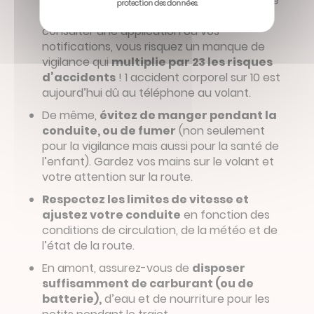
conversations courtes. Si vous utilisez votre
protection des données.
téléphone pour envoyer un message,
consulter une application ou vos
notifications, vous risquez un manque de
vigilance qui
multiplie par 23
les risques
d’accidents
! 1 accident corporel sur 10 est
aujourd’hui dû au téléphone au volant.
De même,
évitez
de manger pendant la
conduite, ou de fumer
(non seulement
pour la vigilance mais aussi pour la santé de
l’enfant). Gardez vos mains sur le volant et
votre attention sur la route.
Respectez les limites de vitesse et
ajustez votre conduite
en fonction des
conditions de circulation, de la météo et de
l’état de la route.
En amont, assurez-vous de
disposer
suffisamment de carburant (ou de
batterie),
d’eau et de nourriture pour les