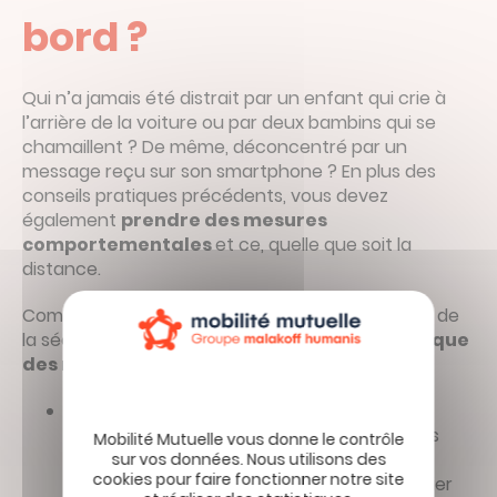
bord ?
Qui n’a jamais été distrait par un enfant qui crie à
l’arrière de la voiture ou par deux bambins qui se
chamaillent ? De même, déconcentré par un
message reçu sur son smartphone ? En plus des
conseils pratiques précédents, vous devez
également
prendre des mesures
comportementales
et ce, quelle que soit la
distance.
Comme l’explique régulièrement les spécialistes de
la sécurité routière,
chaque trajet comporte que
des risques.
Vous êtes en retard pour emmener
votre enfant à l’école ?
N’en négligez pas
pour autant sa sécurité dans le véhicule.
Prenez le temps de bien l’attacher de vérifier