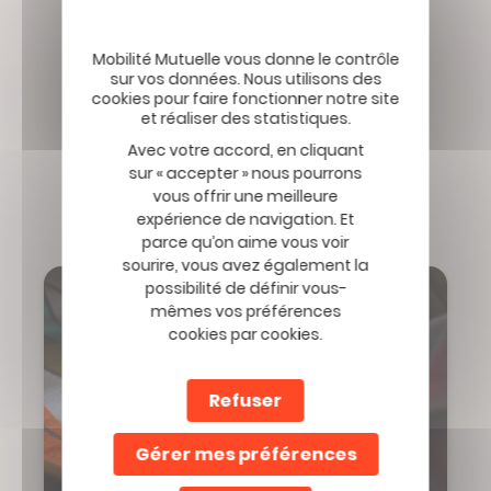
Retour aux Actualités
Avec votre accord, en cliquant
sur « accepter » nous pourrons
vous offrir une meilleure
À lire ensuite :
expérience de navigation. Et
parce qu’on aime vous voir
sourire, vous avez également la
possibilité de définir vous-
mêmes vos préférences
cookies par cookies.
Refuser
Gérer mes préférences