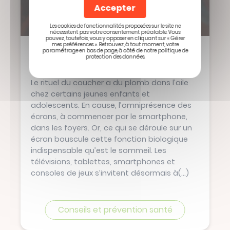
Accepter
Les cookies de fonctionnalités proposées sur le site ne
nécessitent pas votre consentement préalable. Vous
pouvez, toutefois, vous y opposer en cliquant sur « Gérer
mes préférences ». Retrouvez, à tout moment, votre
Écrans et sommeil des enfants :
paramétrage en bas de page, à côté de notre politique de
protection des données.
comment protéger leurs nuits ?
Le rituel du coucher a du plomb dans l’aile
chez certains jeunes enfants et
adolescents. En cause, l’omniprésence des
écrans, à commencer par le smartphone,
dans les foyers. Or, ce qui se déroule sur un
écran bouscule cette fonction biologique
indispensable qu’est le sommeil. Les
télévisions, tablettes, smartphones et
consoles de jeux s’invitent désormais à
(...)
Conseils et prévention santé