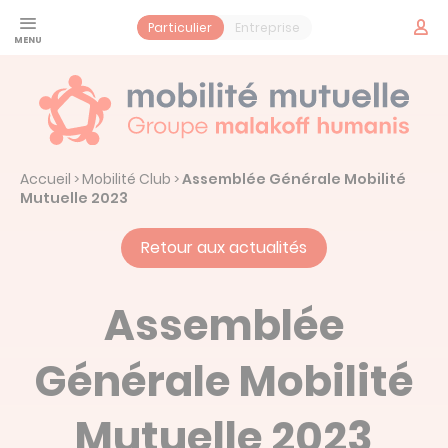
Panneau de gestion des cookies
Espac
Particulier
Entreprise
adhér
Santé
Jeune
Prévoyance
Accueil
Mobilité Club
Assemblée Générale Mobilité
>
>
Contrat obsèques
Services
Mutuelle 2023
Vos services santé
Mobilité Mutuelle
Retour aux actualités
Notre histoire : Mobilité Mutuelle
Actualités
Assemblée
Générale Mobilité
Prendre un rendez-vous
Mutuelle 2023
Espace adhérent